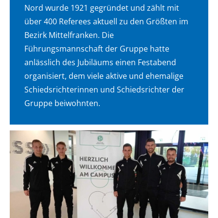
Nord wurde 1921 gegründet und zählt mit
über 400 Referees aktuell zu den Größten im
Bezirk Mittelfranken. Die
Führungsmannschaft der Gruppe hatte
anlässlich des Jubiläums einen Festabend
organisiert, dem viele aktive und ehemalige
Schiedsrichterinnen und Schiedsrichter der
Gruppe beiwohnten.