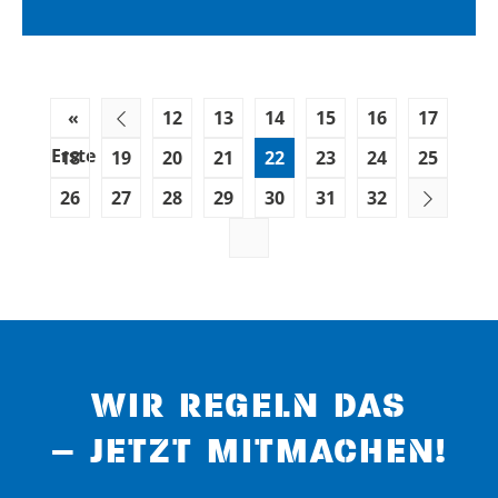
«
12
13
14
15
16
17
Erste
18
19
20
21
22
23
24
25
26
27
28
29
30
31
32
WIR REGELN DAS
– JETZT MITMACHEN!