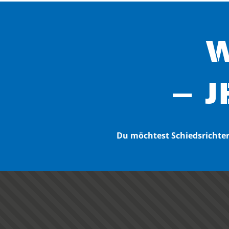
W
– J
Du möchtest Schiedsricht