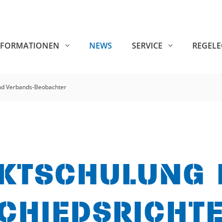
NFORMATIONEN
NEWS
SERVICE
REGEL
nd Verbands-Beobachter
KTSCHULUNG 
CHIEDSRICHT