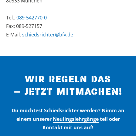
80333 München
Tel.:
089-542770-0
Fax: 089-527157
E-Mail:
schiedsrichter@bfv.de
WIR REGELN DAS
– JETZT MITMACHEN!
Du möchtest Schiedsrichter werden? Nimm an
einem unserer
Neulingslehrgänge
teil oder
Kontakt
mit uns auf!