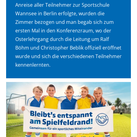
Anreise aller Teilnehmer zur Sportschule
Wannsee in Berlin erfolgte, wurden die
Zimmer bezogen und man begab sich zum
ersten Mal in den Konferenzraum, wo der
Osterlehrgang durch die Leitung um Ralf
Böhm und Christopher Beblik offiziell eröffnet
wurde und sich die verschiedenen Teilnehmer
kennenlernten.