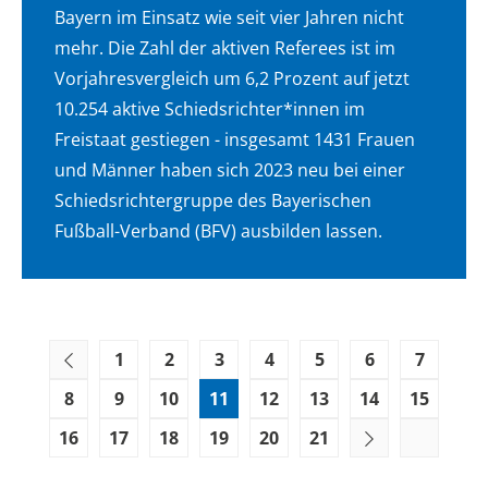
Bayern im Einsatz wie seit vier Jahren nicht
mehr. Die Zahl der aktiven Referees ist im
Vorjahresvergleich um 6,2 Prozent auf jetzt
10.254 aktive Schiedsrichter*innen im
Freistaat gestiegen - insgesamt 1431 Frauen
und Männer haben sich 2023 neu bei einer
Schiedsrichtergruppe des Bayerischen
Fußball-Verband (BFV) ausbilden lassen.
1
2
3
4
5
6
7
8
9
10
11
12
13
14
15
16
17
18
19
20
21