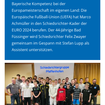
Bayerische Kompetenz bei der
Europameisterschaft im eigenen Land: Die
Europäische Fußball-Union (UEFA) hat Marco
Achmüller in den Schiedsrichter-Kader der
EURO 2024 berufen. Der 44-Jährige Bad
Füssinger wird Schiedsrichter Felix Zwayer
gemeinsam im Gespann mit Stefan Lupp als
Assistent unterstützen.