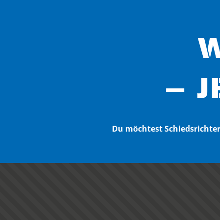
W
– J
Du möchtest Schiedsricht