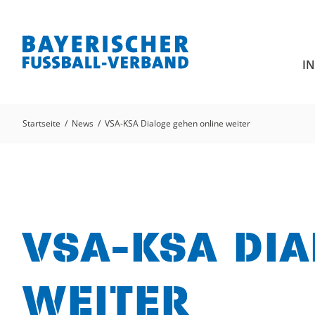
I
Startseite
News
VSA-KSA Dialoge gehen online weiter
VSA-KSA DI
WEITER