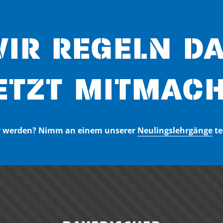
IR REGELN D
ETZT MITMACH
er werden? Nimm an einem unserer
Neulingslehrgänge
te