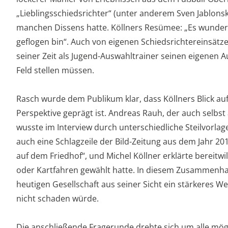
„Lieblingsschiedsrichter“ (unter anderem Sven Jablonsk
manchen Dissens hatte. Köllners Resümee: „Es wundert m
geflogen bin“. Auch von eigenen Schiedsrichtereinsätze
seiner Zeit als Jugend-Auswahltrainer seinen eigenen A
Feld stellen müssen.
Rasch wurde dem Publikum klar, dass Köllners Blick auf 
Perspektive geprägt ist. Andreas Rauh, der auch selbst 
wusste im Interview durch unterschiedliche Steilvorla
auch eine Schlagzeile der Bild-Zeitung aus dem Jahr 20
auf dem Friedhof“, und Michel Köllner erklärte bereitwil
oder Kartfahren gewählt hatte. In diesem Zusammenhan
heutigen Gesellschaft aus seiner Sicht ein stärkeres 
nicht schaden würde.
Die anschließende Fragerunde drehte sich um alle mög