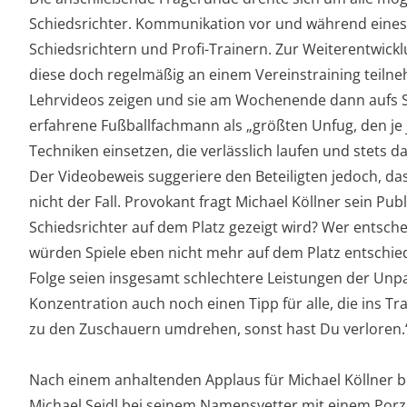
Schiedsrichter. Kommunikation vor und während eines 
Schiedsrichtern und Profi-Trainern. Zur Weiterentwickl
diese doch regelmäßig an einem Vereinstraining teilneh
Lehrvideos zeigen und sie am Wochenende dann aufs Sp
erfahrene Fußballfachmann als „größten Unfug, den je
Techniken einsetzen, die verlässlich laufen und stets da
Der Videobeweis suggeriere den Beteiligten jedoch, da
nicht der Fall. Provokant fragt Michael Köllner sein Pu
Schiedsrichter auf dem Platz gezeigt wird? Wer entsch
würden Spiele eben nicht mehr auf dem Platz entschiede
Folge seien insgesamt schlechtere Leistungen der Unpar
Konzentration auch noch einen Tipp für alle, die ins T
zu den Zuschauern umdrehen, sonst hast Du verloren.
Nach einem anhaltenden Applaus für Michael Köllner 
Michael Seidl bei seinem Namensvetter mit einem Porz