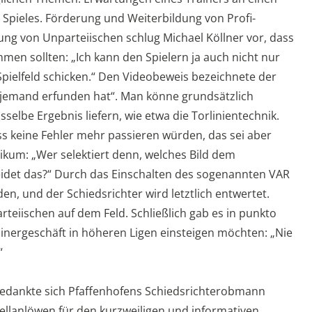
Spieles. Förderung und Weiterbildung von Profi-
ung von Unparteiischen schlug Michael Köllner vor, dass
men sollten: „Ich kann den Spielern ja auch nicht nur
ielfeld schicken.“ Den Videobeweis bezeichnete der
 jemand erfunden hat“. Man könne grundsätzlich
sselbe Ergebnis liefern, wie etwa die Torlinientechnik.
ss keine Fehler mehr passieren würden, das sei aber
blikum: „Wer selektiert denn, welches Bild dem
eidet das?“ Durch das Einschalten des sogenannten VAR
n, und der Schiedsrichter wird letztlich entwertet.
teiischen auf dem Feld. Schließlich gab es in punkto
rainergeschäft in höheren Ligen einsteigen möchten: „Nie
“
bedankte sich Pfaffenhofens Schiedsrichterobmann
ellanlöwen für den kurzweiligen und informativen