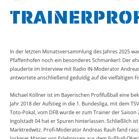
TRAINERPRO
In der letzten Monatsversammlung des Jahres 2025 war
Pfaffenhofen noch ein besonderes Schmankerl: Der ehe
plauderte im Interview mit Radio IN-Moderator Andrea
antwortete anschließend geduldig auf die vielfältigen F
Michael Köllner ist im Bayerischen Profifußball eine 
Jahr 2018 der Aufstieg in die 1. Bundesliga, mit dem 
Toto-Pokal, vom DFB wurde er zum Trainer der Saison 2
Ingolstadt 04 hat er Spuren hinterlassen. Schließlich is
Marktredwitz. Profi-Moderator Andreas Rauh fand rasch 
lockerer Manier von Erlebnissen aus dem Fußball-Ober