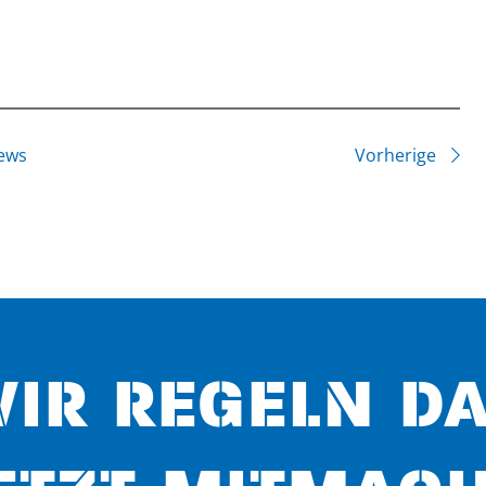
ews
Vorherige
IR REGELN D