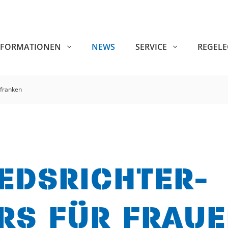
NFORMATIONEN
NEWS
SERVICE
REGEL
rfranken
EDSRICHTER-
RS FÜR FRAUE