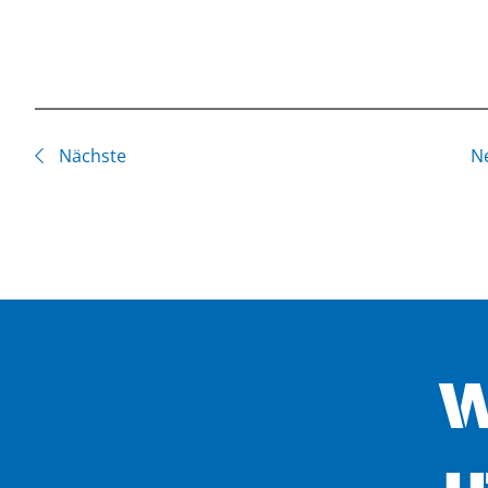
Nächste
N
W