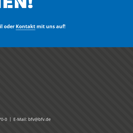
EN!
il oder
Kontakt
mit uns auf!
70-0
E-Mail:
bfv@bfv.de