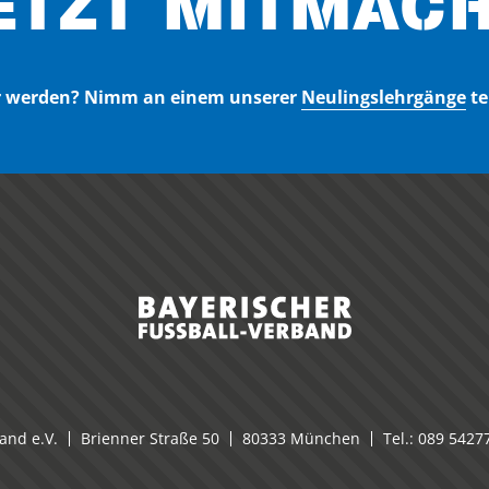
ETZT MITMACH
er werden? Nimm an einem unserer
Neulingslehrgänge
te
and e.V.
Brienner Straße 50
80333 München
Tel.:
089 5427