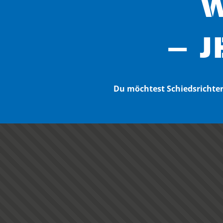
W
– J
Du möchtest Schiedsricht