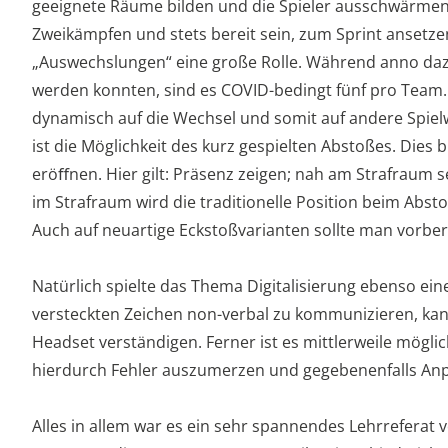
geeignete Räume bilden und die Spieler ausschwärmen.
Zweikämpfen und stets bereit sein, zum Sprint ansetz
„Auswechslungen“ eine große Rolle. Während anno dazum
werden konnten, sind es COVID-bedingt fünf pro Team. A
dynamisch auf die Wechsel und somit auf andere Spielw
ist die Möglichkeit des kurz gespielten Abstoßes. Dies 
eröﬀnen. Hier gilt: Präsenz zeigen; nah am Strafraum s
im Strafraum wird die traditionelle Position beim Abstoß
Auch auf neuartige Eckstoßvarianten sollte man vorbere
Natürlich spielte das Thema Digitalisierung ebenso e
versteckten Zeichen non-verbal zu kommunizieren, kan
Headset verständigen. Ferner ist es mittlerweile mögli
hierdurch Fehler auszumerzen und gegebenenfalls An
Alles in allem war es ein sehr spannendes Lehrreferat vo