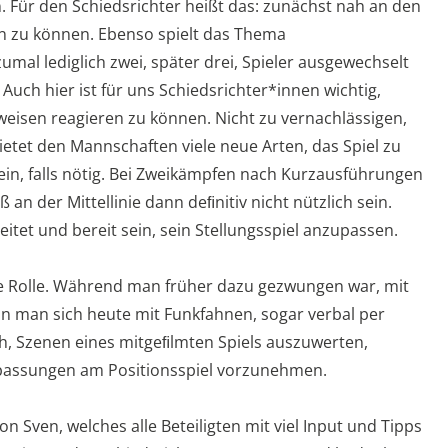
 Für den Schiedsrichter heißt das: zunächst nah an den
en zu können. Ebenso spielt das Thema
al lediglich zwei, später drei, Spieler ausgewechselt
uch hier ist für uns Schiedsrichter*innen wichtig,
eisen reagieren zu können. Nicht zu vernachlässigen,
bietet den Mannschaften viele neue Arten, das Spiel zu
ein, falls nötig. Bei Zweikämpfen nach Kurzausführungen
 an der Mittellinie dann deﬁnitiv nicht nützlich sein.
itet und bereit sein, sein Stellungsspiel anzupassen.
ine Rolle. Während man früher dazu gezwungen war, mit
n man sich heute mit Funkfahnen, sogar verbal per
ch, Szenen eines mitgeﬁlmten Spiels auszuwerten,
passungen am Positionsspiel vorzunehmen.
n Sven, welches alle Beteiligten mit viel Input und Tipps