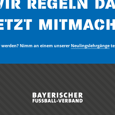
IR REGELN D
ETZT MITMACH
er werden? Nimm an einem unserer
Neulingslehrgänge
te