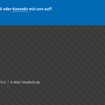
il oder
Kontakt
mit uns auf!
70-0
E-Mail:
bfv@bfv.de