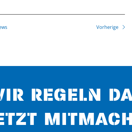
ews
Vorherige
IR REGELN D
ETZT MITMACH