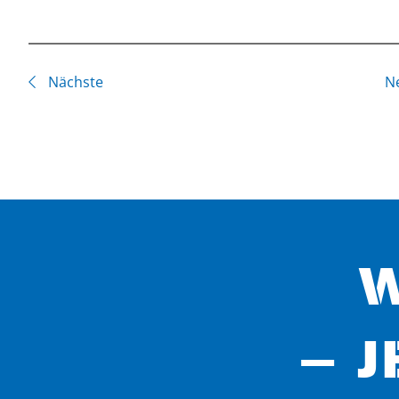
Nächste
N
W
– J