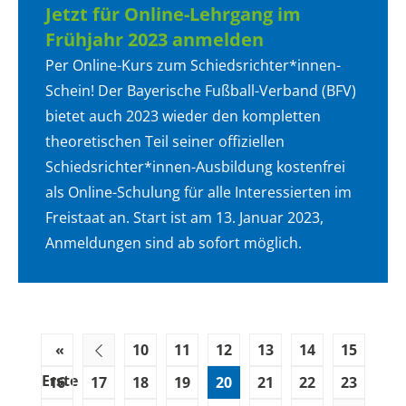
Jetzt für Online-Lehrgang im
Frühjahr 2023 anmelden
Per Online-Kurs zum Schiedsrichter*innen-
Schein! Der Bayerische Fußball-Verband (BFV)
bietet auch 2023 wieder den kompletten
theoretischen Teil seiner offiziellen
Schiedsrichter*innen-Ausbildung kostenfrei
als Online-Schulung für alle Interessierten im
Freistaat an. Start ist am 13. Januar 2023,
Anmeldungen sind ab sofort möglich.
«
10
11
12
13
14
15
Erste
16
17
18
19
20
21
22
23