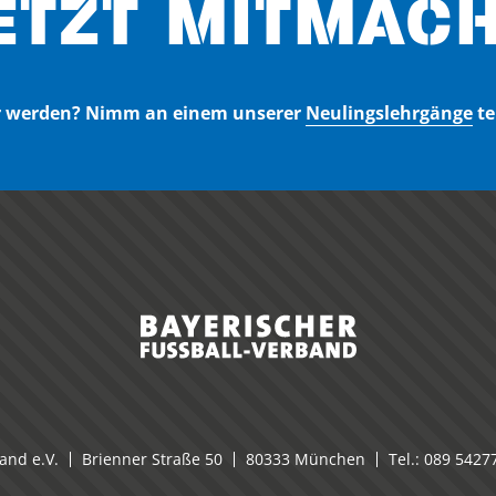
ETZT MITMACH
er werden? Nimm an einem unserer
Neulingslehrgänge
te
and e.V.
Brienner Straße 50
80333 München
Tel.:
089 5427