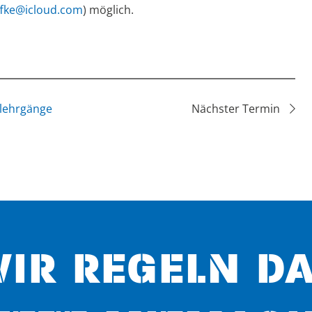
ffke@icloud.com
) möglich.
lehrgänge
Nächster Termin
IR REGELN D