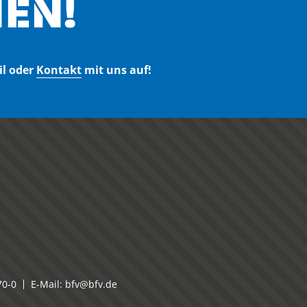
EN!
il oder
Kontakt
mit uns auf!
70-0
E-Mail:
bfv@bfv.de