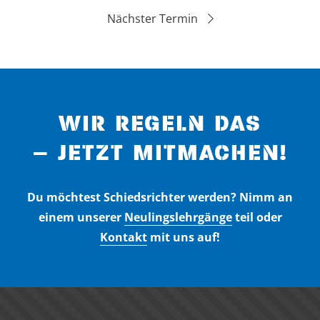
Nächster Termin
WIR REGELN DAS
– JETZT MITMACHEN!
Du möchtest Schiedsrichter werden? Nimm an
einem unserer
Neulingslehrgänge
teil oder
Kontakt
mit uns auf!