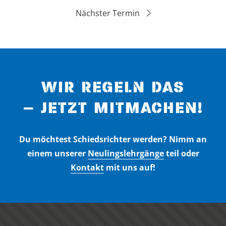
Nächster Termin
WIR REGELN DAS
– JETZT MITMACHEN!
Du möchtest Schiedsrichter werden? Nimm an
einem unserer
Neulingslehrgänge
teil oder
Kontakt
mit uns auf!