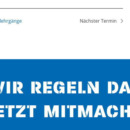
lehrgänge
Nächster Termin
IR REGELN D
ETZT MITMACH