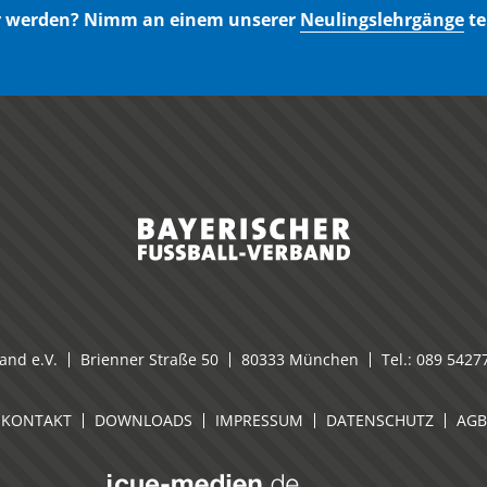
er werden? Nimm an einem unserer
Neulingslehrgänge
te
and e.V.
Brienner Straße 50
80333 München
Tel.:
089 5427
KONTAKT
DOWNLOADS
IMPRESSUM
DATENSCHUTZ
AGB