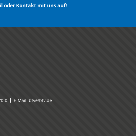
il oder
Kontakt
mit uns auf!
70-0
E-Mail:
bfv@bfv.de