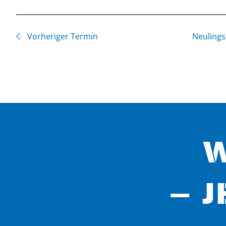
Vorheriger Termin
Neulings
W
– J